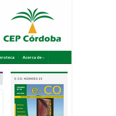
roteca
Acerca de
E-CO: NÚMERO 23