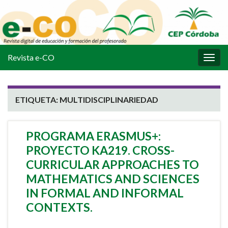
Revista e-CO
Alter
la
nave
ETIQUETA:
MULTIDISCIPLINARIEDAD
PROGRAMA ERASMUS+:
PROYECTO KA219. CROSS-
CURRICULAR APPROACHES TO
MATHEMATICS AND SCIENCES
IN FORMAL AND INFORMAL
CONTEXTS.