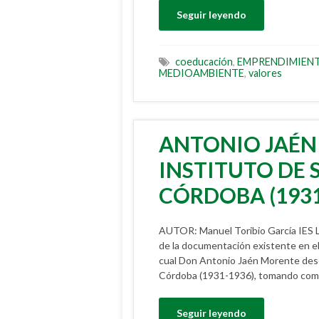
Seguir leyendo
coeducación
,
EMPRENDIMIEN
MEDIOAMBIENTE
,
valores
ANTONIO JAÉN
INSTITUTO DE
CÓRDOBA (1931
AUTOR: Manuel Toribio García IES 
de la documentación existente en el
cual Don Antonio Jaén Morente dese
Córdoba (1931-1936), tomando como
Seguir leyendo