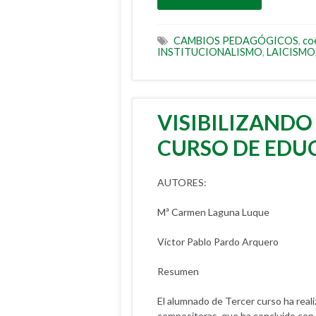
CAMBIOS PEDAGÓGICOS
,
co
INSTITUCIONALISMO
,
LAICISMO
VISIBILIZAND
CURSO DE EDUC
AUTORES:
Mª Carmen Laguna Luque
Víctor Pablo Pardo Arquero
Resumen
El alumnado de Tercer curso ha real
compositoras, que ha concluido con 