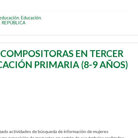
educación
,
Educación
,
,
REPÚBLICA
O COMPOSITORAS EN TERCER
ACIÓN PRIMARIA (8-9 AÑOS)
izado actividades de búsqueda de información de mujeres
una exposición de maquetas en cartón de sus trabajos realizados