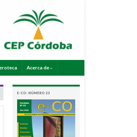
roteca
Acerca de
E-CO: NÚMERO 23