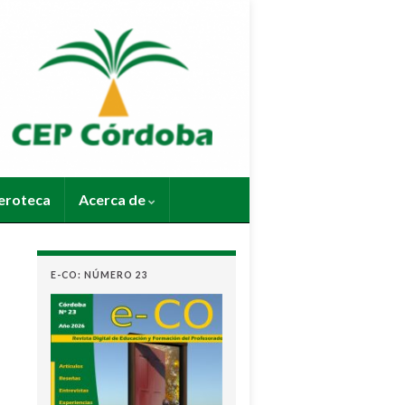
roteca
Acerca de
E-CO: NÚMERO 23