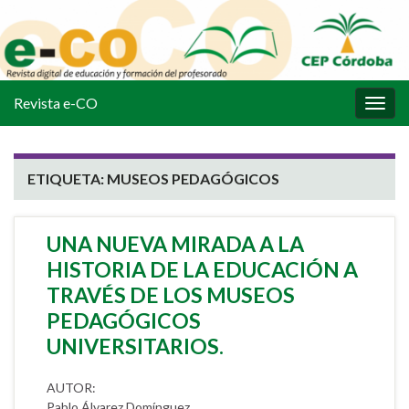
Revista e-CO
Alter
la
nave
ETIQUETA:
MUSEOS PEDAGÓGICOS
UNA NUEVA MIRADA A LA
HISTORIA DE LA EDUCACIÓN A
TRAVÉS DE LOS MUSEOS
PEDAGÓGICOS
UNIVERSITARIOS.
AUTOR:
Pablo Álvarez Domínguez