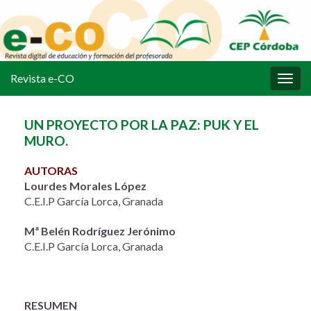
Revista e-CO
Alter
la
nave
UN PROYECTO POR LA PAZ: PUK Y EL
MURO.
AUTORAS
Lourdes Morales López
C.E.I.P García Lorca, Granada
Mª Belén Rodríguez Jerónimo
C.E.I.P García Lorca, Granada
RESUMEN