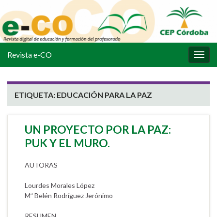
Revista e-CO
Alter
la
nave
ETIQUETA:
EDUCACIÓN PARA LA PAZ
UN PROYECTO POR LA PAZ:
PUK Y EL MURO.
AUTORAS
Lourdes Morales López
Mª Belén Rodríguez Jerónimo
RESUMEN