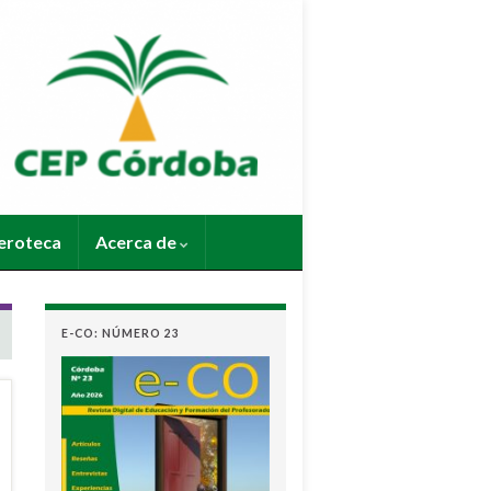
roteca
Acerca de
E-CO: NÚMERO 23