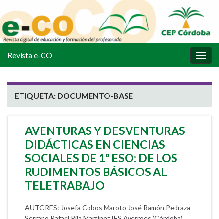
Revista e-CO
Alter
la
nave
ETIQUETA:
DOCUMENTO-BASE
AVENTURAS Y DESVENTURAS
DIDÁCTICAS EN CIENCIAS
SOCIALES DE 1º ESO: DE LOS
RUDIMENTOS BÁSICOS AL
TELETRABAJO
AUTORES: Josefa Cobos Maroto José Ramón Pedraza
Serrano Rafael Pila Martínez IES Averroes (Córdoba)