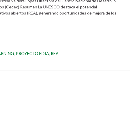
istina Valdera López Directora del Centro Nacional de Desarrollo
rios (Cedec) Resumen La UNESCO destaca el potencial
ativos abiertos (REA), generando oportunidades de mejora de los
ARNING
,
PROYECTO EDIA
,
REA
,