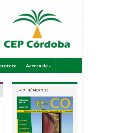
roteca
Acerca de
E-CO: NÚMERO 23