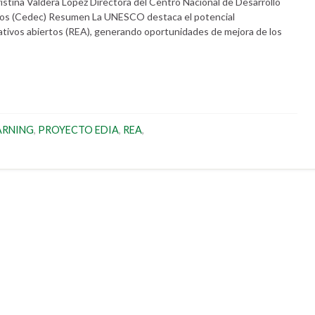
istina Valdera López Directora del Centro Nacional de Desarrollo
rios (Cedec) Resumen La UNESCO destaca el potencial
ativos abiertos (REA), generando oportunidades de mejora de los
ARNING
,
PROYECTO EDIA
,
REA
,