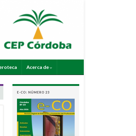
roteca
Acerca de
E-CO: NÚMERO 23