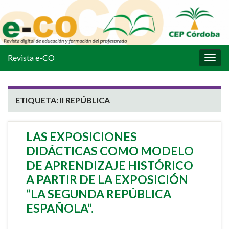
Revista e-CO
Alter
la
nave
ETIQUETA:
II REPÚBLICA
LAS EXPOSICIONES
DIDÁCTICAS COMO MODELO
DE APRENDIZAJE HISTÓRICO
A PARTIR DE LA EXPOSICIÓN
“LA SEGUNDA REPÚBLICA
ESPAÑOLA”.