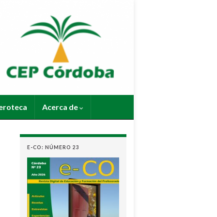
roteca
Acerca de
E-CO: NÚMERO 23