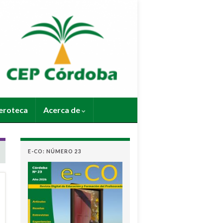
roteca
Acerca de
E-CO: NÚMERO 23