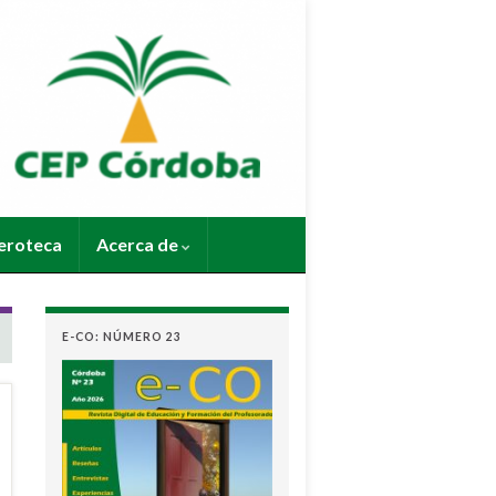
roteca
Acerca de
E-CO: NÚMERO 23