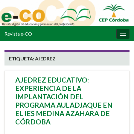
Revista e-CO
Alter
la
nave
ETIQUETA:
AJEDREZ
AJEDREZ EDUCATIVO:
EXPERIENCIA DE LA
IMPLANTACIÓN DEL
PROGRAMA AULADJAQUE EN
EL IES MEDINA AZAHARA DE
CÓRDOBA